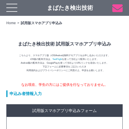
まばたき検出技術
Home
試用版スマホアプリ申込み
まばたき検出技術 試用版スマホアプリ申込み
こちらより、スマホアプリ版（iOS/Android)無料デモアプリをお申し込みいただけます。
iOS版の配布方法は、
TestFlight
を使って当社より配布いたします。
Android版の配布方法は、GooglePlayを使って当社よりURLリンクを送信いたします。
下記フォームに必要事項をご記入いただき
利用規約およびプライバシーポリシーにご同意の上、申請をお願いします。
なお現在、学生の方にはご提供を行なっておりません。
申込み者情報入力
試用版スマホアプリ申込みフォーム